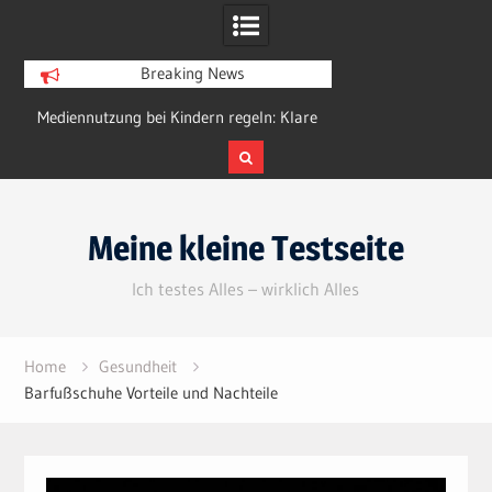
Breaking News
en
Mediennutzung bei Kindern regeln: Klare
Kleine Gärten groß 
Strategien für den Alltag
Ideen für w
Skip
to
Meine kleine Testseite
content
Ich testes Alles – wirklich Alles
Home
Gesundheit
Barfußschuhe Vorteile und Nachteile