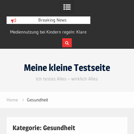
Breaking News
Mediennutzung bei Kindern regeln: Klare
Kleine Gärten groß gestal
Strategien für den Alltag
Ideen für wenig F
Skip
to
Meine kleine Testseite
content
Ich testes Alles – wirklich Alles
Home
Gesundheit
Kategorie:
Gesundheit